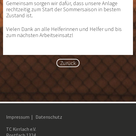
Gemeinsam sorgen wir dafür, dass unsere Anlage
rechtzeitig zum Start der Sommersaison in bestem
Zustand ist.
Vielen Dank an alle Helferinnen und Helfer und bis
zum nächsten Arbeitseinsatz!
Zurück
Impressum
|
Datenschutz
TC Kirrlach e.V.
Postfach 1324