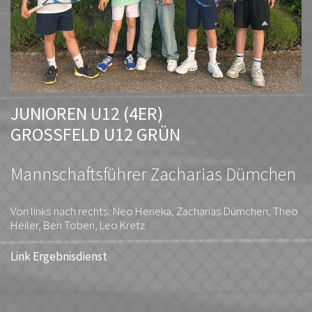
JUNIOREN U12 (4ER)
GROSSFELD U12 GRÜN
Mannschaftsführer Zacharias Dümchen
Von links nach rechts: Neo Heneka, Zacharias Dümchen, Theo
Heiler, Ben Toben, Leo Kretz
Link Ergebnisdienst