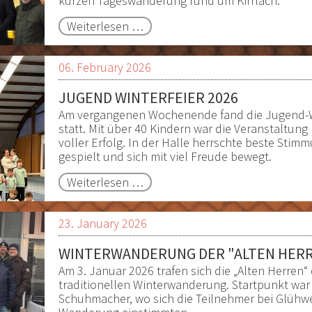
kurzen Tageswanderung rund um Kirrlach.
Ausflug
Weiterlesen …
der
Herren
06. February 2026
40
JUGEND WINTERFEIER 2026
Am vergangenen Wochenende fand die Jugend-Win
statt. Mit über 40 Kindern war die Veranstaltun
voller Erfolg. In der Halle herrschte beste Stim
gespielt und sich mit viel Freude bewegt.
Jugend
Weiterlesen …
Winterfeier
2026
23. January 2026
WINTERWANDERUNG DER "ALTEN HER
Am 3. Januar 2026 trafen sich die „Alten Herren“ 
traditionellen Winterwanderung. Startpunkt wa
Schuhmacher, wo sich die Teilnehmer bei Glühwe