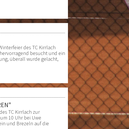
terfeier des TC Kirrlach
g hervorragend besucht und ein
mung, überall wurde gelacht,
REN"
des TC Kirrlach zur
r um 10 Uhr bei Uwe
in und Brezeln auf die