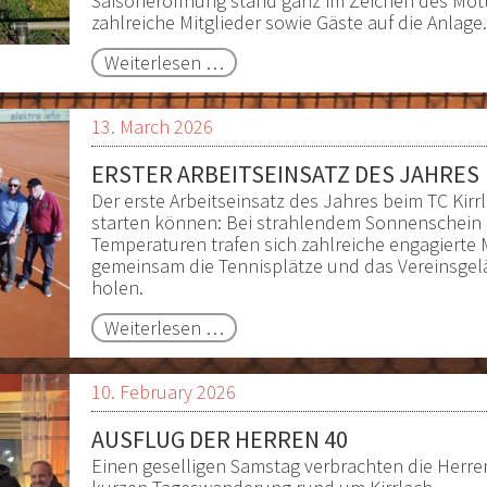
Saisoneröffnung stand ganz im Zeichen des Mot
zahlreiche Mitglieder sowie Gäste auf die Anlage.
Saisoneröffnung
Weiterlesen …
beim
TC
13. March 2026
Kirrlach
–
ERSTER ARBEITSEINSATZ DES JAHRES
Jahrmarktstimmung
Der erste Arbeitseinsatz des Jahres beim TC Kir
auf
starten können: Bei strahlendem Sonnenschein 
Temperaturen trafen sich zahlreiche engagierte 
der
gemeinsam die Tennisplätze und das Vereinsgel
Tennisanlage
holen.
Erster
Weiterlesen …
Arbeitseinsatz
des
10. February 2026
Jahres
AUSFLUG DER HERREN 40
Einen geselligen Samstag verbrachten die Herren