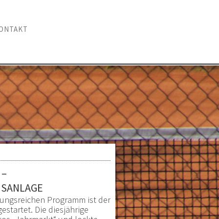
ONTAKT
 –
ISANLAGE
lungsreichen Programm ist der
estartet. Die diesjährige