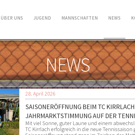
ÜBER UNS
JUGEND
MANNSCHAFTEN
NEWS
K
en
NEWS
28. April 2026
SAISONERÖFFNUNG BEIM TC KIRRLACH
JAHRMARKTSTIMMUNG AUF DER TENN
Mit viel Sonne, guter Laune und einem abwechs
TC Kirrlach erfolgreich in die neue Tennissaison g