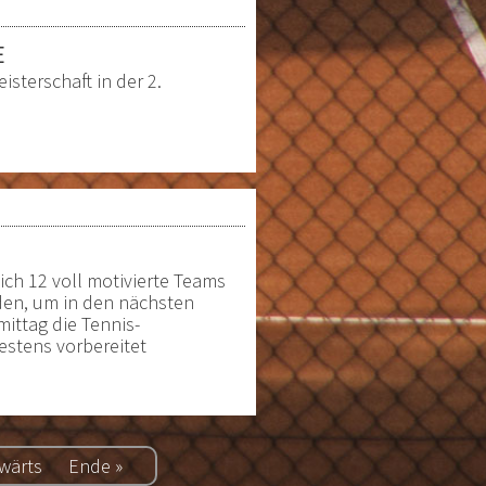
E
isterschaft in der 2.
ich 12 voll motivierte Teams
nden, um in den nächsten
ttag die Tennis-
estens vorbereitet
wärts
Ende »