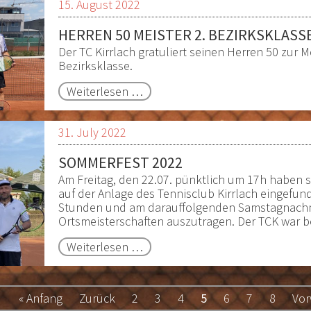
15. August 2022
Kirrlach
HERREN 50 MEISTER 2. BEZIRKSKLASS
Der TC Kirrlach gratuliert seinen Herren 50 zur Me
Bezirksklasse.
Herren
Weiterlesen …
50
Meister
31. July 2022
2.
Bezirksklasse
SOMMERFEST 2022
Am Freitag, den 22.07. pünktlich um 17h haben s
auf der Anlage des Tennisclub Kirrlach eingefu
Stunden und am darauffolgenden Samstagnachmi
Ortsmeisterschaften auszutragen. Der TCK war b
Sommerfest
Weiterlesen …
2022
« Anfang
Zurück
2
3
4
5
6
7
8
Vor