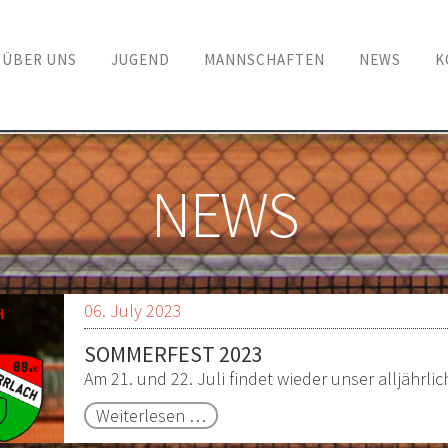
ÜBER UNS
JUGEND
MANNSCHAFTEN
NEWS
K
en
NEWS
06. July 2023
SOMMERFEST 2023
Am 21. und 22. Juli findet wieder unser alljährli
Sommerfest
Weiterlesen …
2023