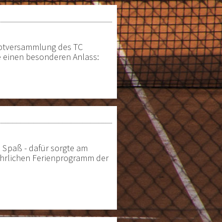
uptversammlung des TC
te einen besonderen Anlass:
l Spaß
- dafür sorgte am
jährlichen Ferienprogramm der