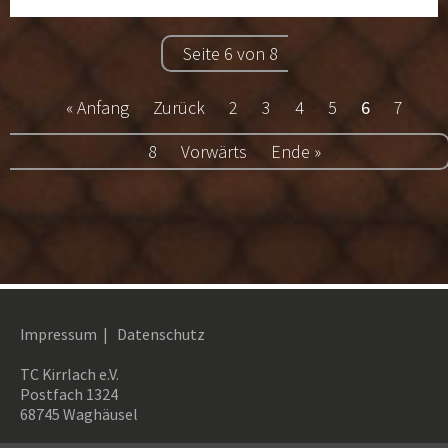
vom
05.
Seite 6 von 8
–
09.
« Anfang
Zurück
2
3
4
5
6
7
August
2019
8
Vorwärts
Ende »
Impressum
|
Datenschutz
TC Kirrlach e.V.
Postfach 1324
68745 Waghäusel