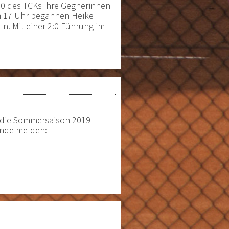
0 des TCKs ihre Gegnerinnen
Um 17 Uhr begannen Heike
n. Mit einer 2:0 Führung im
r die Sommersaison 2019
unde melden: