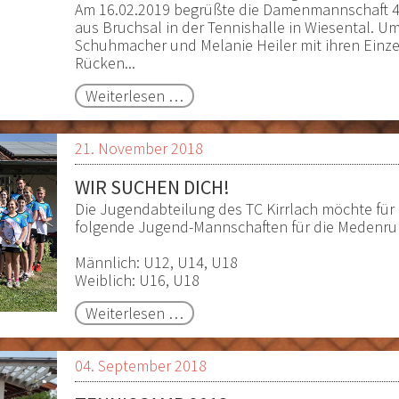
Am 16.02.2019 begrüßte die Damenmannschaft 4
aus Bruchsal in der Tennishalle in Wiesental. 
Schuhmacher und Melanie Heiler mit ihren Einzel
Rücken...
Winterrunde
Weiterlesen …
21. November 2018
WIR SUCHEN DICH!
Die Jugendabteilung des TC Kirrlach möchte fü
folgende Jugend-Mannschaften für die Medenr
Männlich: U12, U14, U18
Weiblich: U16, U18
Wir
Weiterlesen …
suchen
dich!
04. September 2018