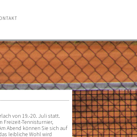
ONTAKT
ach von 19.-20. Juli statt.
m Freizeit-Tennisturnier,
 Am Abend können Sie sich auf
das leibliche Wohl wird